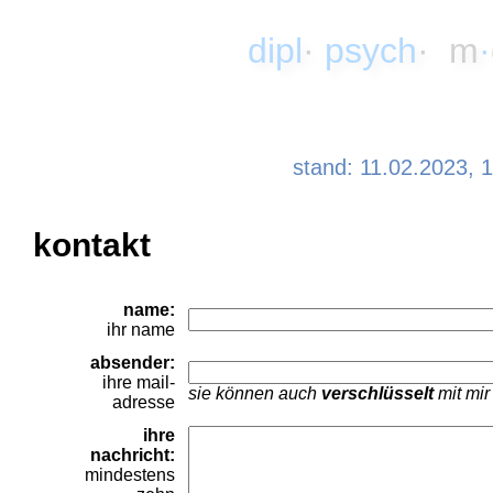
dipl
·
psych
· m
·
stand: 11.02.2023,
kontakt
name:
ihr name
absender:
ihre mail-
sie können auch
verschlüsselt
mit mir
adresse
ihre
nachricht:
mindestens