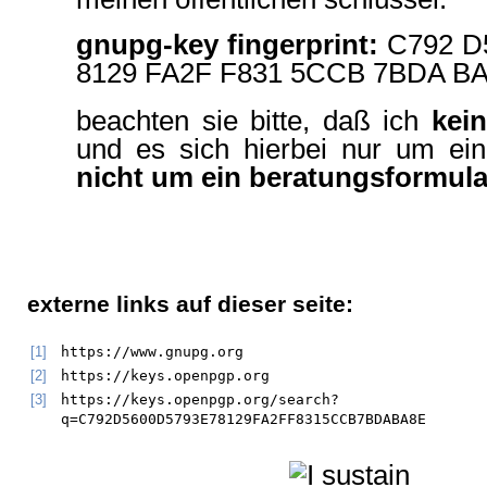
gnupg-key fingerprint:
C792 D
8129 FA2F F831 5CCB 7BDA B
beachten sie bitte, daß ich
kei
und es sich hierbei nur um ein
nicht um ein beratungsformula
externe links auf dieser seite:
[1]
https://www.gnupg.org
[2]
https://keys.openpgp.org
[3]
https://keys.openpgp.org/search?
q=C792D5600D5793E78129FA2FF8315CCB7BDABA8E